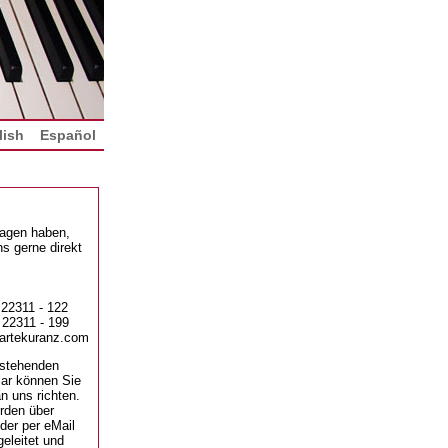
lish
Español
ragen haben,
s gerne direkt
 22311 - 122
 22311 - 199
artekuranz.com
stehenden
lar können Sie
n uns richten.
rden über
der per eMail
geleitet und