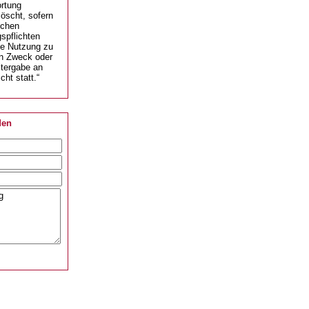
rtung
öscht, sofern
ichen
spflichten
ne Nutzung zu
n Zweck oder
itergabe an
icht statt.“
den