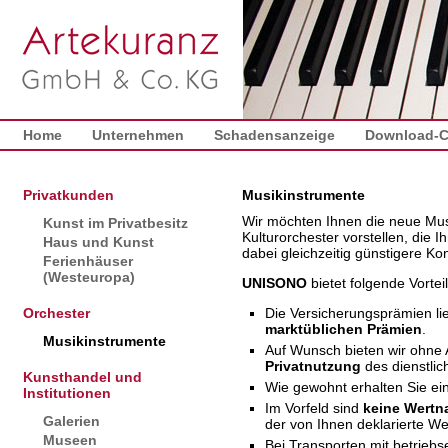
Home
Unternehmen
Schadensanzeige
Download-C
Privatkunden
Musikinstrumente
Wir möchten Ihnen die neue Mu
Kunst im Privatbesitz
Kulturorchester vorstellen, die 
Haus und Kunst
dabei gleichzeitig günstigere Kon
Ferienhäuser
(Westeuropa)
UNISONO
bietet folgende Vorteil
Orchester
Die Versicherungsprämien lie
marktüblichen Prämien
.
Musikinstrumente
Auf Wunsch bieten wir ohne 
Privatnutzung
des dienstlic
Kunsthandel und
Wie gewohnt erhalten Sie ei
Institutionen
Im Vorfeld sind
keine Wertn
Galerien
der von Ihnen deklarierte We
Museen
Bei Transporten mit betrieb