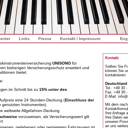
enter
Links
Presse
Kontakt / Impressum
Eng
Kontakt
sikinstrumentenversicherung
UNISONO
für
Sollten Sie F
Ihren bisherigen Versicherungsschutz erweitert und
können Sie un
ditionen bietet.
kontaktieren:
e:
Deutschland
Tel.: +49 30 -
gen im Schnitt bis zu
15% unter den
Fax: +49 30 -
E-Mail:
info@
Aufpreis eine 24 Stunden-Deckung (
Einschluss der
h genutzten Instrumentes).
Mit dem nach
Kontaktformu
ne weltweite Allgefahren-Deckung.
Ihre Anfrage a
achweise
vorzuweisen, als Versicherungswert gilt
Ihre Daten we
rt.
unseren Provi
an uns weiter
seigenen, geliehenen oder gemieteten Fahrzeugen ist