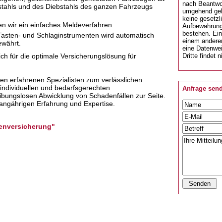
nach Beantwo
stahls und des Diebstahls des ganzen Fahrzeugs
umgehend gel
keine gesetzl
 wir ein einfaches Meldeverfahren.
Aufbewahrung
bestehen. Ei
, Tasten- und Schlaginstrumenten wird automatisch
einem andere
ewährt.
eine Datenwe
h für die optimale Versicherungslösung für
Dritte findet n
ren erfahrenen Spezialisten zum verlässlichen
 individuellen und bedarfsgerechten
Anfrage sen
eibungslosen Abwicklung von Schadenfällen zur Seite.
 langährigen Erfahrung und Expertise.
enversicherung"