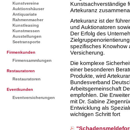
Kunstvereine
Kunstsachverständige für
Auktionshäuser
Artekuranz zusammenar
Antiquariate
Rahmenmacher
Artekuranz ist der führ
Kunstleasing
und Auktionatoren sowi
Kunstmessen
Der Erfolg des Unterneh
Ausstellungen
Zielgruppenorientierung
Seetransporte
spezifisches Knowhow 
Versicherung.
Firmenkunden
Firmensammlungen
Die komplexe Sicherheit
einer besonderen Beratu
Restauratoren
Produkte, wird Artekur
Restauratoren
Bundesverband Deutsch
Arbeitsgemeinschaft D
Eventkunden
empfohlen. Die Erweite
Eventversicherungen
mit Dr. Sabine Ziegenrü
Entwicklung als Spezia
wichtigen Schritt fort
"Schadensmeldefor