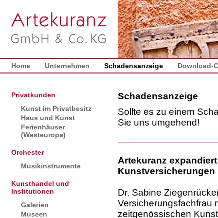
Home
Unternehmen
Schadensanzeige
Download-C
Privatkunden
Schadensanzeige
Kunst im Privatbesitz
Sollte es zu einem Sch
Haus und Kunst
Sie uns umgehend!
Ferienhäuser
(Westeuropa)
Orchester
Artekuranz expandiert 
Musikinstrumente
Kunstversicherungen
Kunsthandel und
Institutionen
Dr. Sabine Ziegenrücker
Versicherungsfachfrau 
Galerien
zeitgenössischen Kunst
Museen