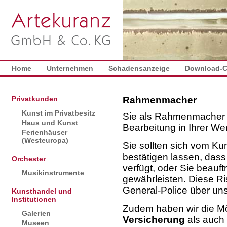
Home
Unternehmen
Schadensanzeige
Download-C
Privatkunden
Rahmenmacher
Kunst im Privatbesitz
Sie als Rahmenmache
Haus und Kunst
Bearbeitung in Ihrer Wer
Ferienhäuser
(Westeuropa)
Sie sollten sich vom K
bestätigen lassen, das
Orchester
verfügt, oder Sie beauf
Musikinstrumente
gewährleisten. Diese R
General-Police über uns
Kunsthandel und
Institutionen
Zudem haben wir die Mö
Galerien
Versicherung
als auch 
Museen