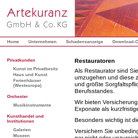
Home
Unternehmen
Schadensanzeige
Download-C
Privatkunden
Restauratoren
Kunst im Privatbesitz
Als Restaurator sind Si
Haus und Kunst
umzugehen und diese 
Ferienhäuser
und größte Sorgfaltspfli
(Westeuropa)
Berufsstandes.
Orchester
Wir bieten Versicherun
Musikinstrumente
Exponate als kurzfristig
Kunsthandel und
Besonders wichtig ist di
Institutionen
Galerien
Versichern Sie unbedin
Museen
gar nicht oder unzureich