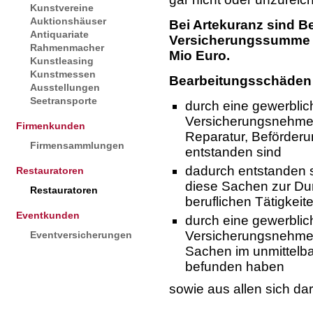
Kunstvereine
Auktionshäuser
Bei Artekuranz sind B
Antiquariate
Versicherungssumme mi
Rahmenmacher
Mio Euro.
Kunstleasing
Kunstmessen
Bearbeitungsschäden
Ausstellungen
Seetransporte
durch eine gewerblich
Versicherungsnehmer
Firmenkunden
Reparatur, Beförderu
Firmensammlungen
entstanden sind
dadurch entstanden 
Restauratoren
diese Sachen zur Du
Restauratoren
beruflichen Tätigkeit
Eventkunden
durch eine gewerblich
Versicherungsnehmer
Eventversicherungen
Sachen im unmittelba
befunden haben
sowie aus allen sich 